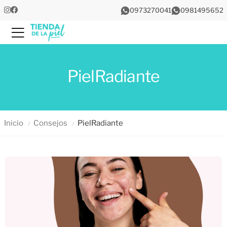
0973270041
0981495652
Menu
PielRadiante
Inicio
Consejos
PielRadiante