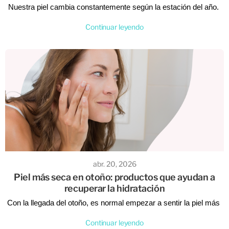
Nuestra piel cambia constantemente según la estación del año. 
Lo que funcionó en verano puede no ser suficiente en otoño o 
Continuar leyendo
invierno, y viceversa. Reconocer estas necesidades es clave 
para mantenerla saludable, hidratada y luminosa durante todo el 
año.
En 
Tienda de La Piel
 te contamos qué buscar en cada estación 
y cómo adaptar tu rutina para que tu piel se sienta siempre 
cómoda y protegida. 🌿✨
abr. 20, 2026
Piel más seca en otoño: productos que ayudan a
recuperar la hidratación
Con la llegada del otoño, es normal empezar a sentir la piel más 
seca, tirante o incluso un poco apagada. Los cambios de 
Continuar leyendo
temperatura, el aire más fresco y la menor humedad pueden 