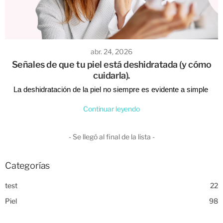
abr. 24, 2026
Señales de que tu piel está deshidratada (y cómo
cuidarla).
La deshidratación de la piel no siempre es evidente a simple 
vista, pero sí se siente. Puede aparecer en cualquier tipo de piel y 
Continuar leyendo
en cualquier estación, aunque es más común cuando hay 
cambios de clima o rutinas inadecuadas.
- Se llegó al final de la lista -
Identificar estas señales a tiempo es clave para evitar que la piel 
pierda confort, equilibrio y luminosidad. En Tienda de La Piel te 
contamos cómo reconocerla y qué hacer para devolverle 
Categorías
bienestar. 
test
22
Piel
98