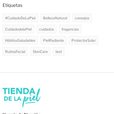
Etiquetas
#CuidadoDeLaPiel
BellezaNatural
consejos
CuidadodelaPiel
cuidados
fragancias
HábitosSaludables
PielRadiante
ProtectorSolar
RutinaFacial
SkinCare
test