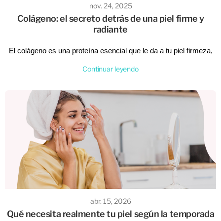
nov. 24, 2025
Colágeno: el secreto detrás de una piel firme y
radiante
El colágeno es una proteína esencial que le da a tu piel firmeza,
elasticidad y ese aspecto saludable que tanto amás. Con el paso
Continuar leyendo
del tiempo su producción natural disminuye, pero existen formas
de estimularla y mantener tu piel más joven por más tiempo. En
este blog te contamos por qué es tan importante, cómo cuidarlo y
qué hábitos o productos pueden ayudarte a potenciarlo.
abr. 15, 2026
Qué necesita realmente tu piel según la temporada