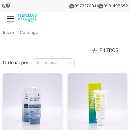
0973270041
0981495652
Menu
Inicio
Catálogo
FILTROS
Ordenar por: