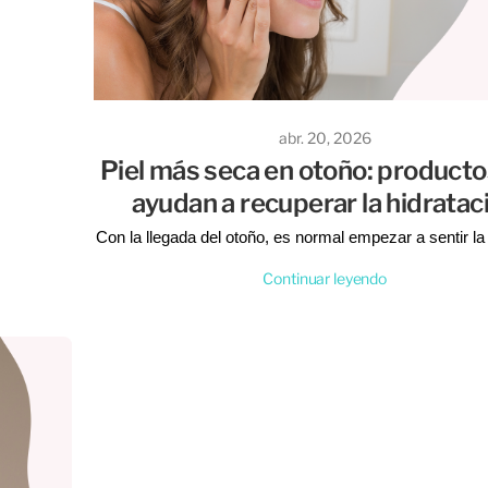
abr. 20, 2026
Piel más seca en otoño: product
ayudan a recuperar la hidratac
Con la llegada del otoño, es normal empezar a sentir la 
seca, tirante o incluso un poco apagada. Los cambi
Continuar leyendo
temperatura, el aire más fresco y la menor humedad 
afectar directamente la hidratación de la piel.
Pero no te preocupes, porque con los productos ade
podés devolverle confort, suavidad y ese aspecto salud
tanto nos gusta. En Tienda de La Piel te contamos 
recuperar la hidratación de tu piel de forma simple y e