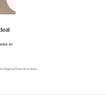
deal
antes en 
tación, 
ecimiento 
.
Se llegó al final de la lista -
el te lo 
s.