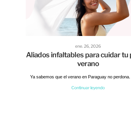
ene. 26, 2026
Aliados infaltables para cuidar tu 
verano
Ya sabemos que el verano en Paraguay no perdona. 
calor intenso, la humedad y el sol que no da tregua, nu
puede pasar de estar radiante a sentirse pesada o irri
Continuar leyendo
abrir y cerrar de ojos.
Pero no te preocupes, porque estar preparada es la cl
lucir fresca en cada salida, viaje o pool party, necesitá
de aliados que trabaje por vos. En Tienda de la P
seleccionamos esos productos infaltables que tenés 
en tu neceser para disfrutar del sol con total confianza
¡Es hora de armar tu kit de supervivencia!