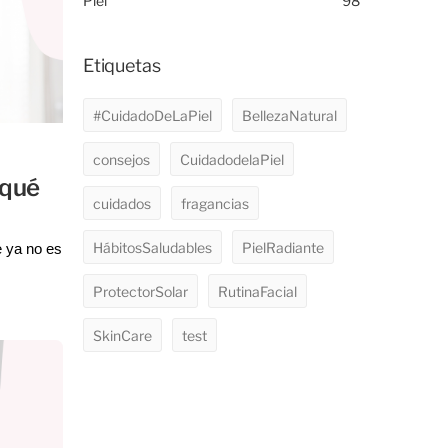
Piel
98
Etiquetas
#CuidadoDeLaPiel
BellezaNatural
consejos
CuidadodelaPiel
 qué
cuidados
fragancias
HábitosSaludables
PielRadiante
 ya no es
mbargo,
 intenso,
ProtectorSolar
RutinaFacial
.
SkinCare
test
 de las
te todo el
 tan