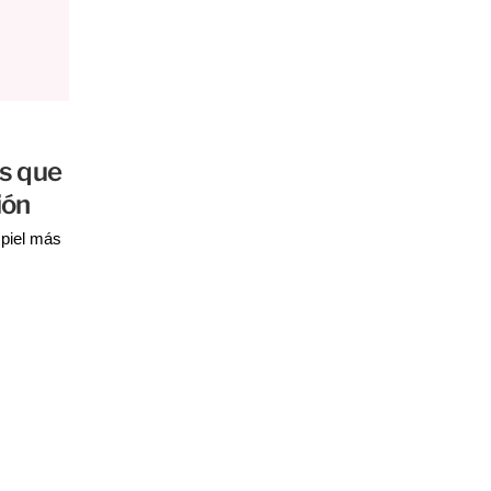
os que
ión
piel más 
os de 
pueden 
cuados 
able que 
cómo 
fectiva.