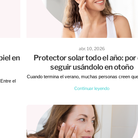
abr. 10, 2026
piel en
Protector solar todo el año: por
seguir usándolo en otoño
Cuando termina el verano, muchas personas creen que
Entre el
necesario usar protector solar todos los días. Sin e
estra piel
Continuar leyendo
aunque el clima sea más fresco o el sol parezca menos
tada en un
la piel sigue estando expuesta a los rayos UV
ave. Para
Mantener el protector solar en tu rutina diaria es una
s un equipo
mejores decisiones para cuidar la salud de tu piel duran
iel,
que tener
año. En
Tienda de La Piel
te contamos por qué es
 y glamour.
importante seguir usándolo incluso en otoño.