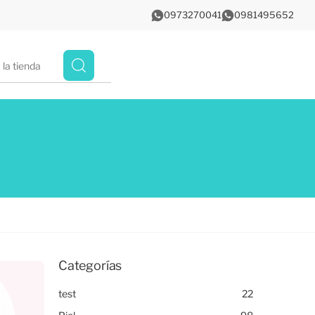
0973270041
0981495652
Categorías
test
22