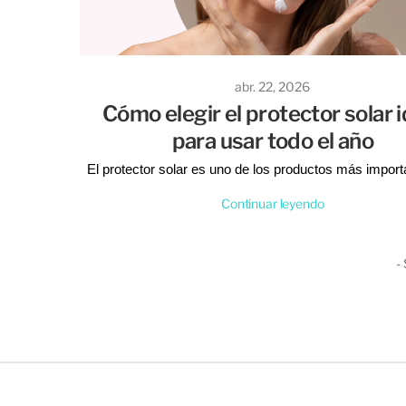
abr. 22, 2026
Cómo elegir el protector solar i
para usar todo el año
El protector solar es uno de los productos más import
cualquier rutina de cuidado de la piel. No importa la es
Continuar leyendo
usarlo todos los días ayuda a prevenir manchas, envej
prematuro y otros daños causados por el sol
- 
Pero, ¿cómo elegir el ideal para vos? En Tienda de La Pi
resumimos en 3 puntos clave para que no falle