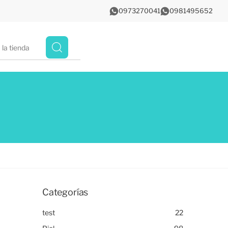
0973270041
0981495652
Categorías
test
22