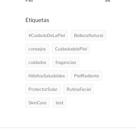
Piel
98
Etiquetas
#CuidadoDeLaPiel
BellezaNatural
consejos
CuidadodelaPiel
cuidados
fragancias
HábitosSaludables
PielRadiante
ProtectorSolar
RutinaFacial
SkinCare
test