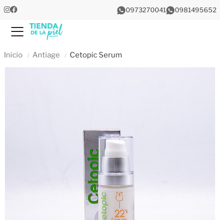
0973270041
0981495652
Menu
Inicio
Antiage
Cetopic Serum