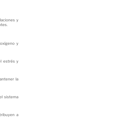
ulaciones y
ntes.
 oxígeno y
l estrés y
antener la
 el sistema
tribuyen a