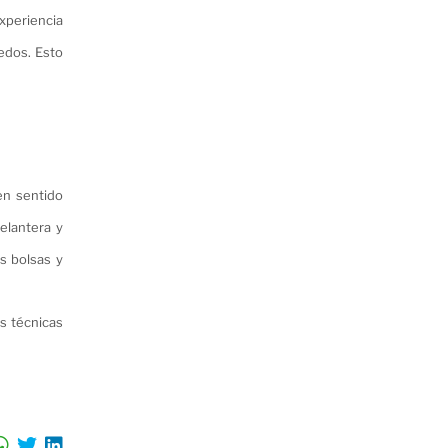
xperiencia
edos. Esto
en sentido
delantera y
as bolsas y
as técnicas