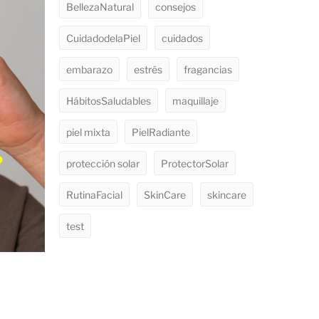
BellezaNatural
consejos
CuidadodelaPiel
cuidados
embarazo
estrés
fragancias
HábitosSaludables
maquillaje
piel mixta
PielRadiante
protección solar
ProtectorSolar
RutinaFacial
SkinCare
skincare
test