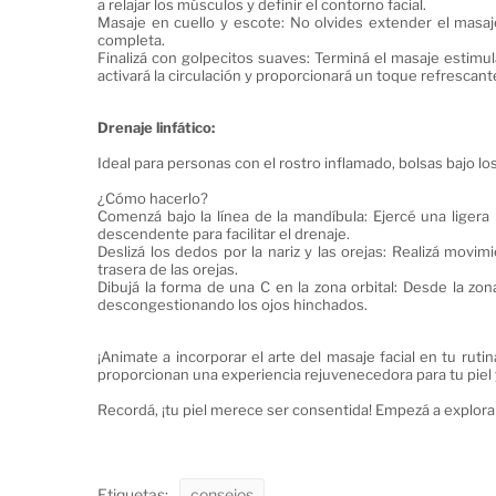
a relajar los músculos y definir el contorno facial.
Masaje en cuello y escote: No olvides extender el masa
completa.
Finalizá con golpecitos suaves: Terminá el masaje estimu
activará la circulación y proporcionará un toque refrescant
Drenaje linfático:
Ideal para personas con el rostro inflamado, bolsas bajo lo
¿Cómo hacerlo?
Comenzá bajo la línea de la mandíbula: Ejercé una ligera
descendente para facilitar el drenaje.
Deslizá los dedos por la nariz y las orejas: Realizá movi
trasera de las orejas.
Dibujá la forma de una C en la zona orbital: Desde la zona 
descongestionando los ojos hinchados.
¡Animate a incorporar el arte del masaje facial en tu rut
proporcionan una experiencia rejuvenecedora para tu piel 
Recordá, ¡tu piel merece ser consentida! Empezá a explorar 
Etiquetas:
consejos