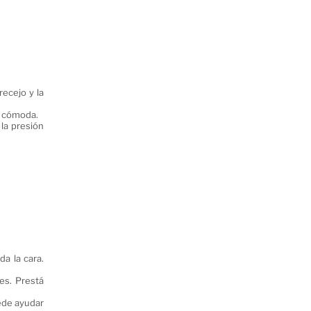
ecejo y la
y cómoda.
la presión
a la cara.
es. Prestá
uede ayudar