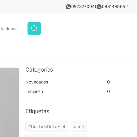
0973270041
0981495652
Categorías
Novedades
0
Limpieza
0
Etiquetas
#CuidadoDeLaPiel
acné