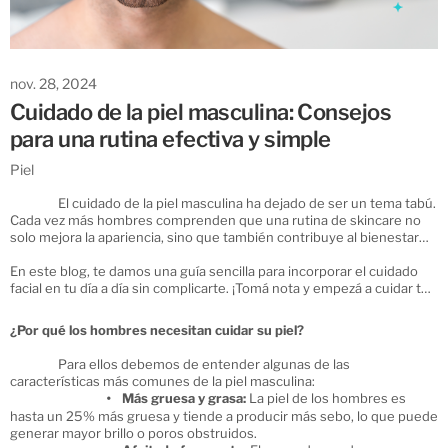
nov. 28, 2024
Cuidado de la piel masculina: Consejos
para una rutina efectiva y simple
Piel
El cuidado de la piel masculina ha dejado de ser un tema tabú.
Cada vez más hombres comprenden que una rutina de skincare no
solo mejora la apariencia, sino que también contribuye al bienestar
general. Con algunos pasos básicos, podés mantener tu piel
saludable, evitar problemas comunes como irritación o acné, y lucir
En este blog, te damos una guía sencilla para incorporar el cuidado
un rostro más fresco y cuidado.
facial en tu día a día sin complicarte. ¡Tomá nota y empezá a cuidar tu
piel hoy!
¿Por qué los hombres necesitan cuidar su piel?
Para ellos debemos de entender algunas de las
características más comunes de la piel masculina:
Más gruesa y grasa:
La piel de los hombres es
hasta un 25% más gruesa y tiende a producir más sebo, lo que puede
generar mayor brillo o poros obstruidos.