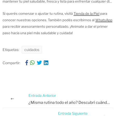
mantener tu piel saludable, fresca y lista para enfrentar cualquier día.
Recordá que el cuidado facial no es una cuestión de vanidad, sino de
salud.
Si querés comenzar o ajustar tu rutina, visitá
Tienda de la Piel
para
conocer nuestras opciones. También podés escribirnos al
WhatsApp
para recibir asesoramiento personalizado. ¡Animate a dar el primer
paso hacia una piel más saludable y cuidada!
Etiquetas:
cuidados
Compartir:
Entrada Anterior
¿Misma rutina todo el año? Descubrí cuándo y cómo cambiar tus productos de cuidado de la piel
Entrada Siguiente