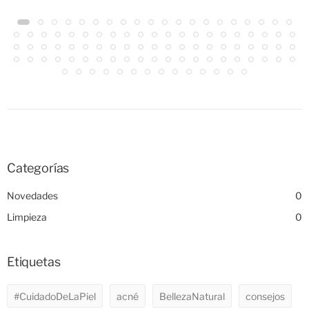
Categorías
Novedades
0
Limpieza
0
Etiquetas
#CuidadoDeLaPiel
acné
BellezaNatural
consejos