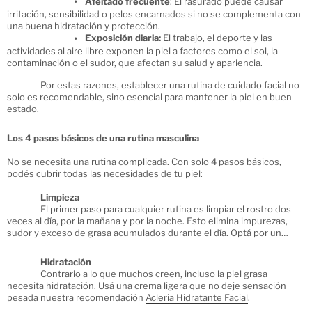
Afeitado frecuente
: El rasurado puede causar
irritación, sensibilidad o pelos encarnados si no se complementa con
una buena hidratación y protección.
Exposición diaria:
El trabajo, el deporte y las
actividades al aire libre exponen la piel a factores como el sol, la
contaminación o el sudor, que afectan su salud y apariencia.
Por estas razones, establecer una rutina de cuidado facial no
solo es recomendable, sino esencial para mantener la piel en buen
estado.
Los 4 pasos básicos de una rutina masculina
No se necesita una rutina complicada. Con solo 4 pasos básicos,
podés cubrir todas las necesidades de tu piel:
Limpieza
El primer paso para cualquier rutina es limpiar el rostro dos
veces al día, por la mañana y por la noche. Esto elimina impurezas,
sudor y exceso de grasa acumulados durante el día. Optá por un
limpiador suave como
Aquatop limpiador
, que limpia sin resecar la
piel, producto ideal para pieles secas.
Hidratación
Contrario a lo que muchos creen, incluso la piel grasa
necesita hidratación. Usá una crema ligera que no deje sensación
pesada nuestra recomendación
Acleria Hidratante Facial
.