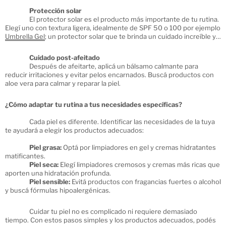
Protección solar
El protector solar es el producto más importante de tu rutina.
Elegí uno con textura ligera, idealmente de SPF 50 o 100 por ejemplo
Umbrella Gel
; un protector solar que te brinda un cuidado increíble y
te asegura una alta protección durante el día.
Cuidado post-afeitado
Después de afeitarte, aplicá un bálsamo calmante para
reducir irritaciones y evitar pelos encarnados. Buscá productos con
aloe vera para calmar y reparar la piel.
¿Cómo adaptar tu rutina a tus necesidades específicas?
Cada piel es diferente. Identificar las necesidades de la tuya
te ayudará a elegir los productos adecuados:
Piel grasa:
Optá por limpiadores en gel y cremas hidratantes
matificantes.
Piel seca:
Elegí limpiadores cremosos y cremas más ricas que
aporten una hidratación profunda.
Piel sensible:
Evitá productos con fragancias fuertes o alcohol
y buscá fórmulas hipoalergénicas.
Cuidar tu piel no es complicado ni requiere demasiado
tiempo. Con estos pasos simples y los productos adecuados, podés