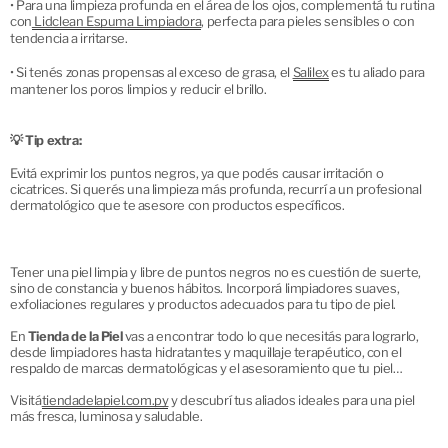
• Para una limpieza profunda en el área de los ojos, complementá tu rutina
con
 Lidclean Espuma Limpiadora
, perfecta para pieles sensibles o con
tendencia a irritarse.
• Si tenés zonas propensas al exceso de grasa, el
Salilex
es tu aliado para
mantener los poros limpios y reducir el brillo.
💡 Tip extra:
Evitá exprimir los puntos negros, ya que podés causar irritación o 
cicatrices. Si querés una limpieza más profunda, recurrí a un profesional 
dermatológico que te asesore con productos específicos.
Tener una piel limpia y libre de puntos negros no es cuestión de suerte,
sino de constancia y buenos hábitos. Incorporá limpiadores suaves,
exfoliaciones regulares y productos adecuados para tu tipo de piel.
En
Tienda de la Piel
vas a encontrar todo lo que necesitás para lograrlo,
desde limpiadores hasta hidratantes y maquillaje terapéutico, con el
respaldo de marcas dermatológicas y el asesoramiento que tu piel
merece. 💕
Visitá
tiendadelapiel.com.py
y descubrí tus aliados ideales para una piel
más fresca, luminosa y saludable.