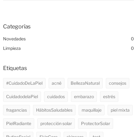
Categorías
Novedades
0
Limpieza
0
Etiquetas
#CuidadoDeLaPiel
acné
BellezaNatural
consejos
CuidadodelaPiel
cuidados
embarazo
estrés
fragancias
HábitosSaludables
maquillaje
piel mixta
PielRadiante
protección solar
ProtectorSolar
RutinaFacial
SkinCare
skincare
test