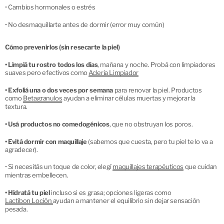
•
Cambios hormonales o estrés
•
No desmaquillarte antes de dormir (error muy común)
Cómo prevenirlos (sin resecarte la piel) 
• Limpiá tu rostro todos los días
, mañana y noche. Probá con limpiadores
suaves pero efectivos como
Acleria Limpiador
• Exfoliá una o dos veces por semana
para renovar la piel. Productos
como
Betagranulos
ayudan a eliminar células muertas y mejorar la
textura.
• Usá productos no comedogénicos
, que no obstruyan los poros.
• Evitá dormir con maquillaje
(sabemos que cuesta, pero tu piel te lo va a
agradecer).
• Si necesitás un toque de color, elegí
maquillajes terapéuticos
que cuidan
mientras embellecen.
• Hidratá tu piel
incluso si es grasa; opciones ligeras como
Lactibon Loción 
ayudan a mantener el equilibrio sin dejar sensación
pesada.