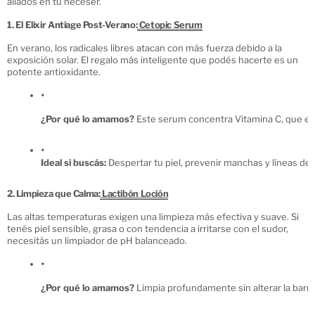
aliados en tu neceser.
1. El Elixir Antiage Post-Verano:
Cetopic Serum
En verano, los radicales libres atacan con más fuerza debido a la
exposición solar. El regalo más inteligente que podés hacerte es un
potente antioxidante.
¿Por qué lo amamos?
 Este serum concentra Vitamina C, que es e
Ideal si buscás:
 Despertar tu piel, prevenir manchas y líneas de
2. Limpieza que Calma:
Lactibón Loción
Las altas temperaturas exigen una limpieza más efectiva y suave. Si
tenés piel sensible, grasa o con tendencia a irritarse con el sudor,
necesitás un limpiador de pH balanceado.
¿Por qué lo amamos?
 Limpia profundamente sin alterar la barrer