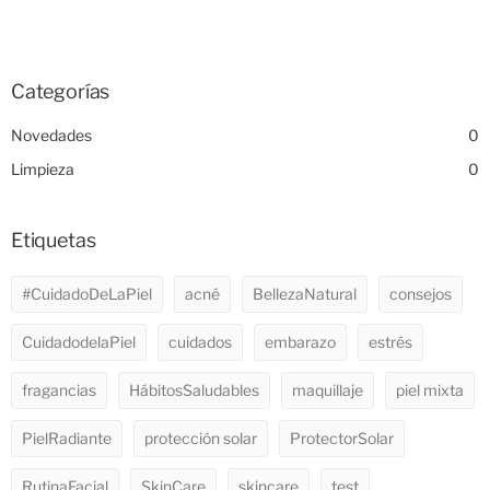
Categorías
Novedades
0
Limpieza
0
Etiquetas
#CuidadoDeLaPiel
acné
BellezaNatural
consejos
CuidadodelaPiel
cuidados
embarazo
estrés
fragancias
HábitosSaludables
maquillaje
piel mixta
PielRadiante
protección solar
ProtectorSolar
RutinaFacial
SkinCare
skincare
test