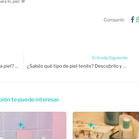
ara tu piel.
💬
Compartir:
Entrada Siguiente
¿Por qué la contaminación envejece la piel? Cómo protegerte del daño ambiental.
¿Sabés qué tipo de piel tenés? Descubrilo y combatí el acné con la rutina ideal para vos.
ién te puede interesar