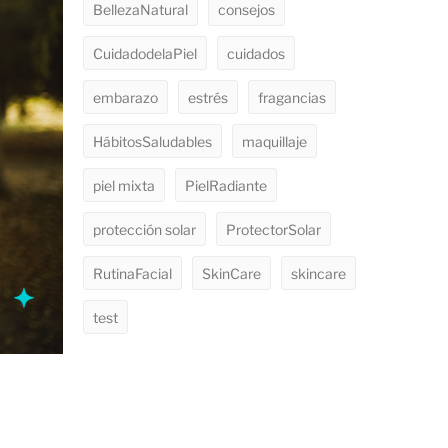
BellezaNatural
consejos
CuidadodelaPiel
cuidados
embarazo
estrés
fragancias
HábitosSaludables
maquillaje
piel mixta
PielRadiante
protección solar
ProtectorSolar
RutinaFacial
SkinCare
skincare
test