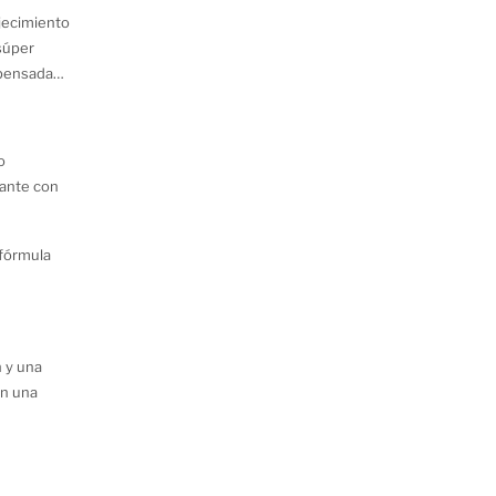
ejecimiento
súper
 pensada
o
tante con
 fórmula
n y una
on una