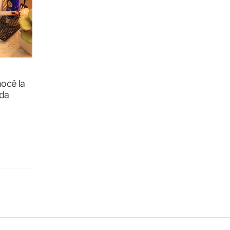
Piel
Piel
océ la
ada