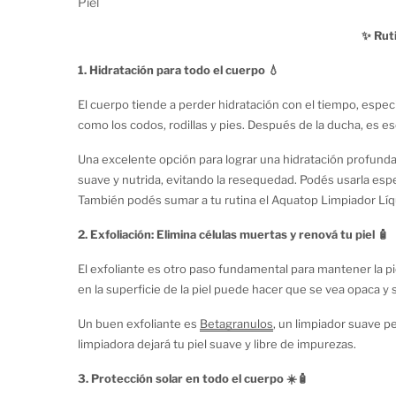
Piel
✨ Ruti
1. Hidratación para todo el cuerpo 💧
El cuerpo tiende a perder hidratación con el tiempo, esp
como los codos, rodillas y pies. Después de la ducha, es es
Una excelente opción para lograr una hidratación profund
suave y nutrida, evitando la resequedad. Podés usarla espe
También podés sumar a tu rutina el Aquatop Limpiador Líqui
respeta el equilibrio natural de la piel.
2. Exfoliación: Elimina células muertas y renová tu piel 🧴
El exfoliante es otro paso fundamental para mantener la pi
en la superficie de la piel puede hacer que se vea opaca y si
Un buen exfoliante es
Betagranulos
, un limpiador suave pe
limpiadora dejará tu piel suave y libre de impurezas.
3. Protección solar en todo el cuerpo ☀️🧴