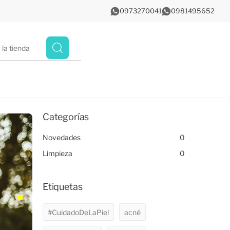
0973270041
0981495652
Categorías
Novedades
0
Limpieza
0
Etiquetas
#CuidadoDeLaPiel
acné