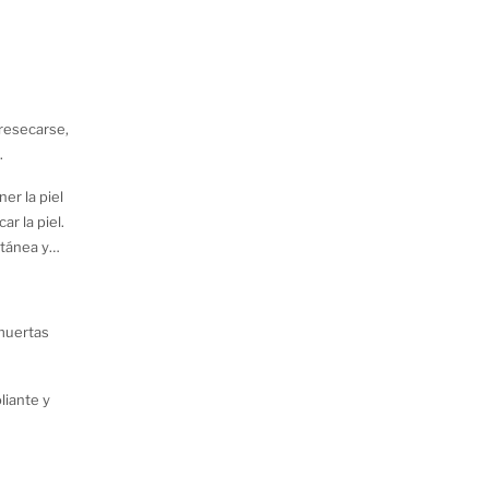
resecarse,
.
er la piel
r la piel.
utánea y
 muertas
liante y