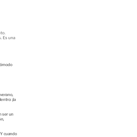
to.
. Es una
incómodo
 verano,
ntro: ¡la
n ser un
ón,
. Y cuando