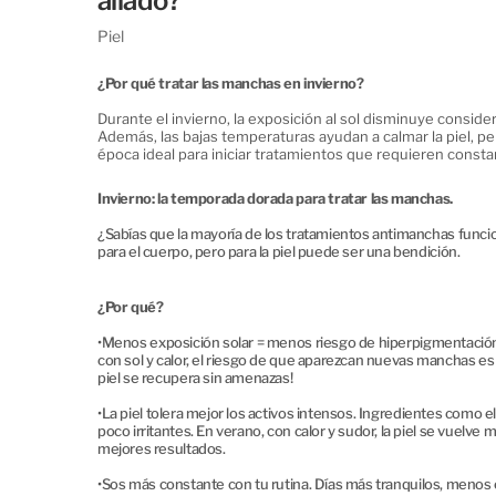
aliado?
Piel
¿Por qué tratar las manchas en invierno?
Durante el invierno, la exposición al sol disminuye consi
Además, las bajas temperaturas ayudan a calmar la piel, p
época ideal para iniciar tratamientos que requieren constan
Invierno: la temporada dorada para tratar las manchas.
¿Sabías que la mayoría de los tratamientos antimanchas funcion
para el cuerpo, pero para la piel puede ser una bendición.
¿Por qué?
•
Menos exposición solar = menos riesgo de hiperpigmentación. 
con sol y calor, el riesgo de que aparezcan nuevas manchas es 
piel se recupera sin amenazas!
•
La piel tolera mejor los activos intensos. Ingredientes como el
poco irritantes. En verano, con calor y sudor, la piel se vuelve
mejores resultados.
•
Sos más constante con tu rutina. Días más tranquilos, menos 