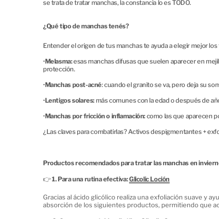
se trata de tratar manchas, la constancia lo es TODO.
¿Qué tipo de manchas tenés?
Entender el origen de tus manchas te ayuda a elegir mejor los
•
Melasma:
esas manchas difusas que suelen aparecer en mejill
protección.
•
Manchas post-acné
: cuando el granito se va, pero deja su s
•
Lentigos solares:
más comunes con la edad o después de año
•
Manchas por fricción o inflamación:
como las que aparecen por
¿Las claves para combatirlas? Activos despigmentantes + exfolia
Productos recomendados para tratar las manchas en invier
👉
1. Para una rutina efectiva:
Glicolic Loción
Gracias al ácido glicólico realiza una exfoliación suave y ay
absorción de los siguientes productos, permitiendo que 