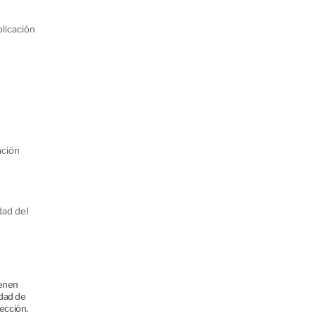
plicación
ación
dad del
ienen
idad de
ección.