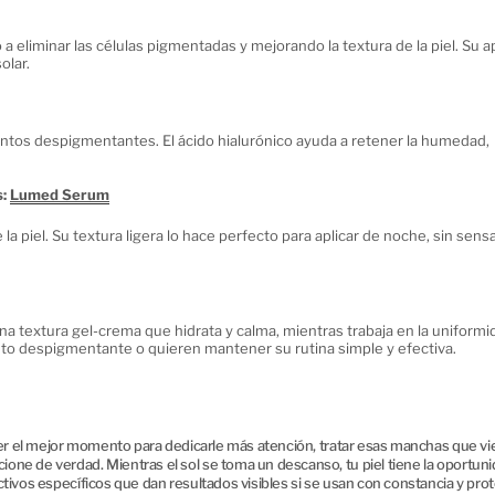
a eliminar las células pigmentadas y mejorando la textura de la piel. Su a
olar.
ientos despigmentantes. El ácido hialurónico ayuda a retener la humedad,
s:
Lumed Serum
a piel. Su textura ligera lo hace perfecto para aplicar de noche, sin sens
a textura gel-crema que hidrata y calma, mientras trabaja en la uniformi
nto despigmentante o quieren mantener su rutina simple y efectiva.
 ser el mejor momento para dedicarle más atención, tratar esas manchas que v
ne de verdad. Mientras el sol se toma un descanso, tu piel tiene la oportun
tivos específicos que dan resultados visibles si se usan con constancia y prot