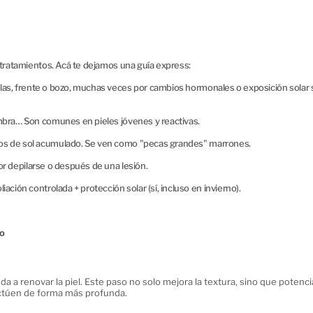
 tratamientos. Acá te dejamos una guía express:
as, frente o bozo, muchas veces por cambios hormonales o exposición solar 
ombra… Son comunes en pieles jóvenes y reactivas.
s de sol acumulado. Se ven como "pecas grandes" marrones.
 depilarse o después de una lesión.
ción controlada + protección solar (sí, incluso en invierno).
no
uda a renovar la piel. Este paso no solo mejora la textura, sino que potenci
actúen de forma más profunda.