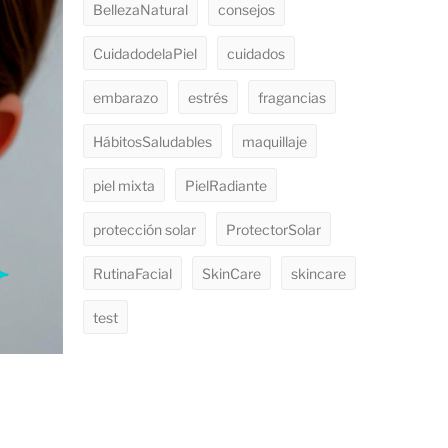
BellezaNatural
consejos
CuidadodelaPiel
cuidados
embarazo
estrés
fragancias
HábitosSaludables
maquillaje
piel mixta
PielRadiante
protección solar
ProtectorSolar
RutinaFacial
SkinCare
skincare
test