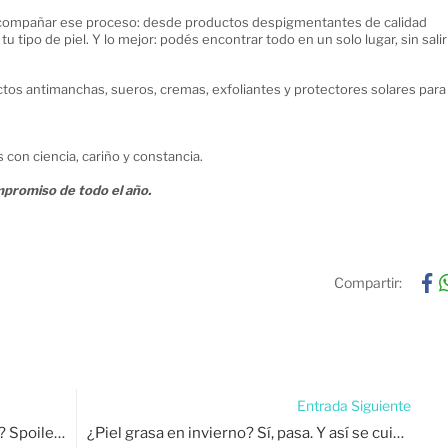
acompañar ese proceso: desde productos despigmentantes de calidad
 tipo de piel. Y lo mejor: podés encontrar todo en un solo lugar, sin salir
tos antimanchas, sueros, cremas, exfoliantes y protectores solares para
 con ciencia, cariño y constancia.
mpromiso de todo el año.
Compartir:
Entrada Siguiente
¿Cuándo empezar una rutina antiage? Spoiler: no hay edad exacta, pero sí señales.
¿Piel grasa en invierno? Sí, pasa. Y así se cuida.