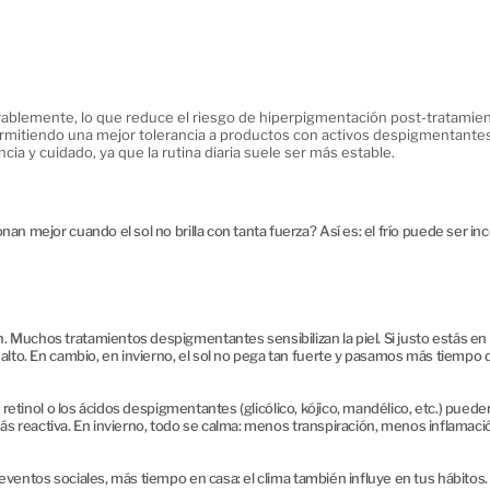
derablemente, lo que reduce el riesgo de hiperpigmentación post-tratamien
ermitiendo una mejor tolerancia a productos con activos despigmentantes
cia y cuidado, ya que la rutina diaria suele ser más estable.
an mejor cuando el sol no brilla con tanta fuerza? Así es: el frío puede ser 
Muchos tratamientos despigmentantes sensibilizan la piel. Si justo estás en
alto. En cambio, en invierno, el sol no pega tan fuerte y pasamos más tiempo de
 retinol o los ácidos despigmentantes (glicólico, kójico, mandélico, etc.) puede
 más reactiva. En invierno, todo se calma: menos transpiración, menos inflamaci
eventos sociales, más tiempo en casa: el clima también influye en tus hábitos