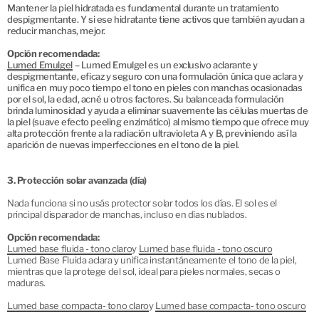
Mantener la piel hidratada es fundamental durante un tratamiento
despigmentante. Y si ese hidratante tiene activos que también ayudan a
reducir manchas, mejor.
Opción recomendada:
Lumed Emulgel
– Lumed Emulgel es un exclusivo aclarante y
despigmentante, eficaz y seguro con una formulación única que aclara y
unifica en muy poco tiempo el tono en pieles con manchas ocasionadas
por el sol, la edad, acné u otros factores. Su balanceada formulación
brinda luminosidad y ayuda a eliminar suavemente las células muertas de
la piel (suave efecto peeling enzimático) al mismo tiempo que ofrece muy
alta protección frente a la radiación ultravioleta A y B, previniendo así la
aparición de nuevas imperfecciones en el tono de la piel.
3. Protección solar avanzada (día)
Nada funciona si no usás protector solar todos los días. El sol es el
principal disparador de manchas, incluso en días nublados.
Opción recomendada:
Lumed base fluida - tono claro
y
Lumed base fluida - tono oscuro
Lumed Base Fluida aclara y unifica instantáneamente el tono de la piel,
mientras que la protege del sol, ideal para pieles normales, secas o
maduras.
Lumed base compacta- tono claro
y
Lumed base compacta- tono oscuro