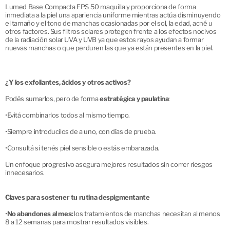
Lumed Base Compacta FPS 50 maquilla y proporciona de forma
inmediata a la piel una apariencia uniforme mientras actúa disminuyendo
el tamaño y el tono de manchas ocasionadas por el sol, la edad, acné u
otros factores. Sus filtros solares protegen frente a los efectos nocivos
de la radiación solar UVA y UVB ya que estos rayos ayudan a formar
nuevas manchas o que perduren las que ya están presentes en la piel.
¿Y los exfoliantes, ácidos y otros activos?
Podés sumarlos, pero de forma
estratégica y paulatina
:
•
Evitá combinarlos todos al mismo tiempo.
•
Siempre introducilos de a uno, con días de prueba.
•
Consultá si tenés piel sensible o estás embarazada.
Un enfoque progresivo asegura mejores resultados sin correr riesgos
innecesarios.
Claves para sostener tu rutina despigmentante
•
No abandones al mes:
los tratamientos de manchas necesitan al menos
8 a 12 semanas para mostrar resultados visibles.