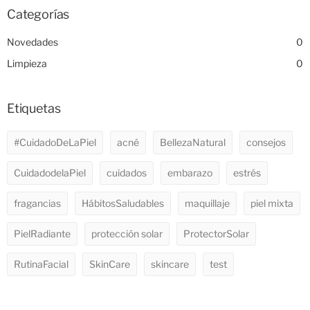
Categorías
Novedades
0
Limpieza
0
Etiquetas
#CuidadoDeLaPiel
acné
BellezaNatural
consejos
CuidadodelaPiel
cuidados
embarazo
estrés
fragancias
HábitosSaludables
maquillaje
piel mixta
PielRadiante
protección solar
ProtectorSolar
RutinaFacial
SkinCare
skincare
test